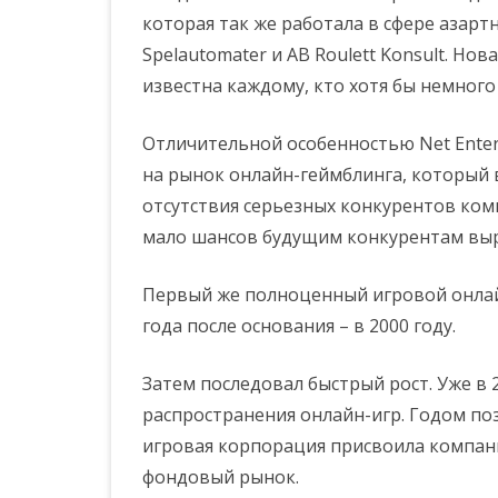
которая так же работала в сфере азартн
Spelautomater и AB Roulett Konsult. Но
известна каждому, кто хотя бы немного
Отличительной особенностью Net Enter
на рынок онлайн-геймблинга, который в
отсутствия серьезных конкурентов ком
мало шансов будущим конкурентам выр
Первый же полноценный игровой онлай
года после основания – в 2000 году.
Затем последовал быстрый рост. Уже в 
распространения онлайн-игр. Годом по
игровая корпорация присвоила компани
фондовый рынок.