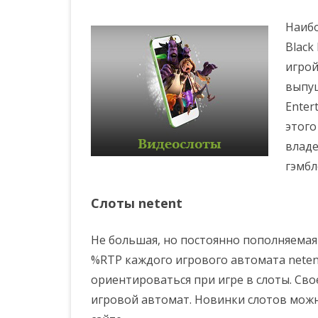
Наиб
Black
игрой
выпущ
Enter
этого
владе
гэмбл
Слоты netent
Не большая, но постоянно пополняемая
%RTP каждого игрового автомата neten
ориентироваться при игре в слоты. Сво
игровой автомат. Новинки слотов мож