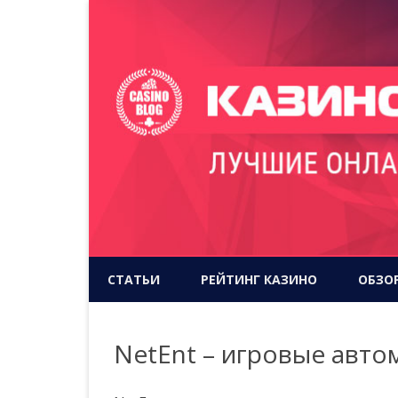
СТАТЬИ
РЕЙТИНГ КАЗИНО
ОБЗО
BET I
ENER
NetEnt – игровые авто
TTR 
EVER