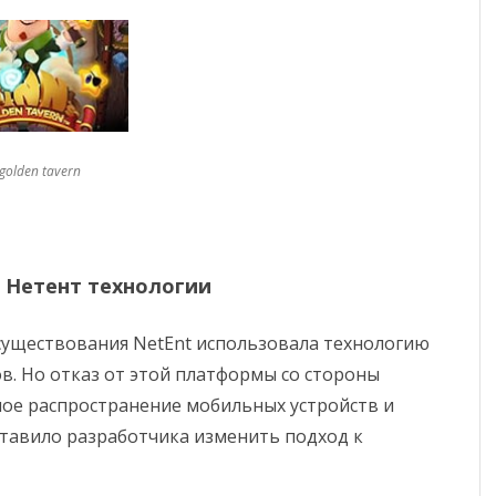
 golden tavern
 Нетент технологии
 существования NetEnt использовала технологию
в. Но отказ от этой платформы со стороны
ное распространение мобильных устройств и
тавило разработчика изменить подход к