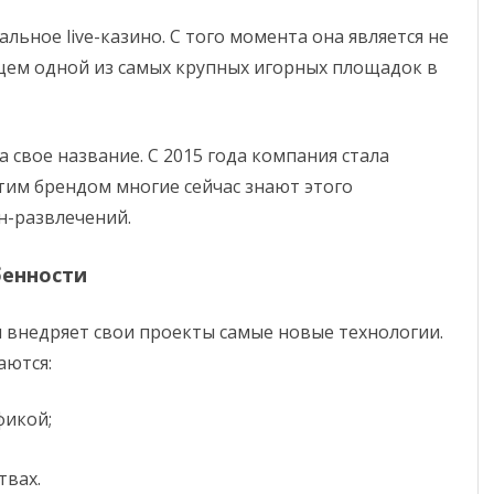
льное live-казино. С того момента она является не
цем одной из самых крупных игорных площадок в
ла свое название. С 2015 года компания стала
тим брендом многие сейчас знают этого
н-развлечений.
бенности
 внедряет свои проекты самые новые технологии.
аются:
фикой;
твах.