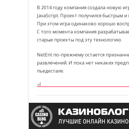
В 2014 году компания создала новую и
JavaScript. Проект получился быстрым 
При этом игра одинаково хорошо воспр
С того момента компания разрабатывае
старые проекты под эту технологию.
NetEnt по-прежнему остается признанн
развлечений. И пока нет никаких предп
пьедестале.