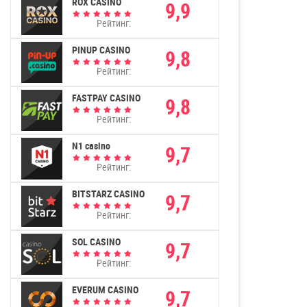
ROX CASINO
9,9
BOOK OF DEAD
BOOM PIRATES
CONAN
Рейтинг:
)
WISHMASTER
SPACE WARS
PINUP CASINO
9,8
DIVINE FORTUNE
Рейтинг:
FASTPAY CASINO
9,8
Рейтинг:
N1 casino
9,7
Рейтинг:
G
BITSTARZ CASINO
C
9,7
Рейтинг:
SOL CASINO
9,7
Рейтинг:
EVERUM CASINO
9,7