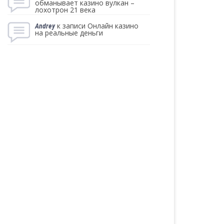
обманывает казино вулкан –
лохотрон 21 века
к записи
Онлайн казино
Andrey
на реальные деньги