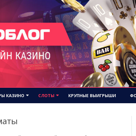
Skip
to
РЫ КАЗИНО
СЛОТЫ
КРУПНЫЕ ВЫИГРЫШИ
Ф
content
T ALL CASINO
НОВИНКИ СЛОТОВ
DEAD OR ALIVE 2
GY CASINO
СОФТ
THE SWORD AND TH
ENDORPHINA
маты
СASINO
VIKINGS
PLAYN GO
UM CASINO
NITRO CIRCUS
MICROGAMING