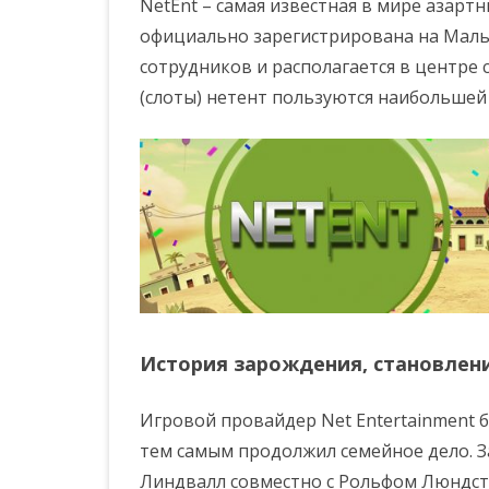
NetEnt – самая известная в мире азарт
FRESH
официально зарегистрирована на Мальт
BITST
сотрудников и располагается в центре
FASTP
(слоты) нетент пользуются наибольшей
ROX 
PIN U
WILDB
FATB
LADY
N1 CA
JOO C
CASO
MARA
История зарождения, становлени
Игровой провайдер Net Entertainment 
тем самым продолжил семейное дело. За 
Линдвалл совместно с Рольфом Люндсто