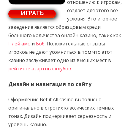
отношению к игрокам,
создает для этого все
ИГРАТЬ
условия. Это игорное
заведение является образцовым среди
большого количества онлайн казино, таких как
Плей амо
и
Боб
. Положительные отзывы
игроков не дают усомниться в том что этот
казино заслуживает одно из высших мест в
рейтинге азартных клубов
.
Дизайн и навигация по сайту
Оформление Bet it All casino выполнено
оригинально в строгих классических темных
тонах. Дизайн подчеркивает серьезность и
уровень казино.