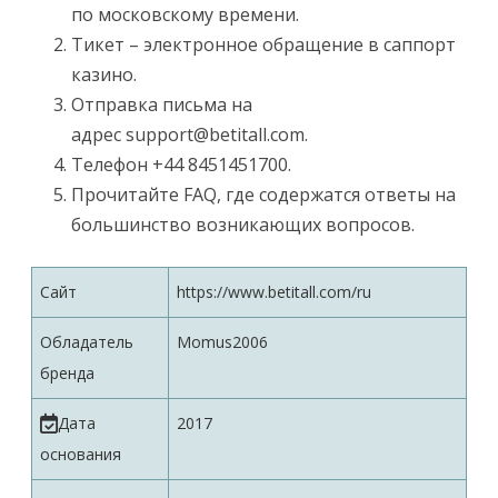
по московскому времени.
Тикет – электронное обращение в саппорт
казино.
Отправка письма на
адрес support@betitall.com.
Телефон +44 8451451700.
Прочитайте FAQ, где содержатся ответы на
большинство возникающих вопросов.
Сайт
https://www.betitall.com/ru
Обладатель
Momus2006
бренда
Дата
2017
основания