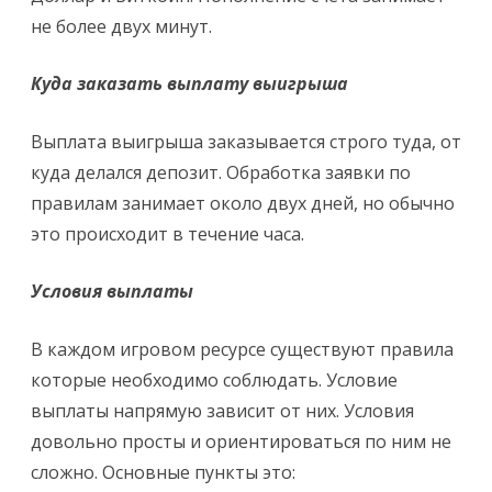
не более двух минут.
Куда заказать выплату выигрыша
Выплата выигрыша заказывается строго туда, от
куда делался депозит. Обработка заявки по
правилам занимает около двух дней, но обычно
это происходит в течение часа.
Условия выплаты
В каждом игровом ресурсе существуют правила
которые необходимо соблюдать. Условие
выплаты напрямую зависит от них. Условия
довольно просты и ориентироваться по ним не
сложно. Основные пункты это: