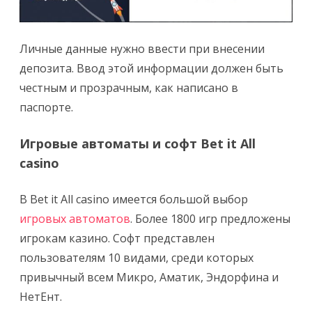
Личные данные нужно ввести при внесении
депозита. Ввод этой информации должен быть
честным и прозрачным, как написано в
паспорте.
Игровые автоматы и софт Bet it All
casino
В Bet it All casino имеется большой выбор
игровых автоматов
. Более 1800 игр предложены
игрокам казино. Софт представлен
пользователям 10 видами, среди которых
привычный всем Микро, Аматик, Эндорфина и
НетЕнт.