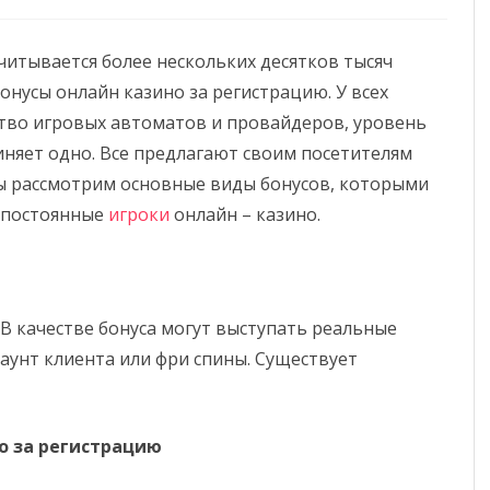
 CASINO
SIZZLING SPINS
NETENT
аписи
ARZ CASINO
DEAD OR ALIVE(DOA
YGGDRASIL
читывается более нескольких десятков тысяч
онусы
AY CASINO
KAMCHATKA
AMATIC
онусы онлайн казино за регистрацию. У всех
нлайн
CASINO
WILD BAZAAR
IGROSOFT
тво игровых автоматов и провайдеров, уровень
P CASINO
EXOTIC CATS
THUNDERKICK
азино
иняет одно. Все предлагают своим посетителям
LASTER CASINO
PENGUIN CITY
1×2 GAMING
мы рассмотрим основные виды бонусов, которыми
OSS CASINO
PRAGMATIC PLAY
и постоянные
игроки
онлайн – казино.
егистрацию
 HAMMER CASINO
RELAX GAMING
SINO
REALTIME GAMING
ASINO
BLUEPRINT GAMIN
O CASINO
СЛОТЫ STAKELOGI
 В качестве бонуса могут выступать реальные
THONBET
RED TIGER
аунт клиента или фри спины. Существует
PUSH GAMING
BELATRA
ELK
о за регистрацию
ISOFTBET