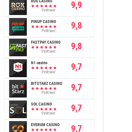
ROX CASINO
9,9
BOOK OF DEAD
BOOM PIRATES
CONAN
Рейтинг:
)
WISHMASTER
SPACE WARS
PINUP CASINO
9,8
DIVINE FORTUNE
Рейтинг:
FASTPAY CASINO
9,8
Рейтинг:
N1 casino
9,7
Рейтинг:
G
BITSTARZ CASINO
C
9,7
Рейтинг:
SOL CASINO
9,7
Рейтинг:
EVERUM CASINO
9,7