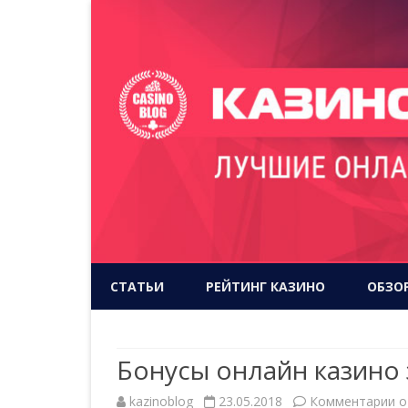
СТАТЬИ
РЕЙТИНГ КАЗИНО
ОБЗО
BET I
ENER
Бонусы онлайн казино 
TTR 
EVER
к
kazinoblog
23.05.2018
Комментарии
о