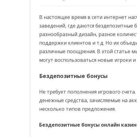
FRESH
з
BITST
В настоящее время в сети интернет нас
Б
FASTP
заведений, где даются бездепозитные б
о
ROX 
разнообразный дизайн, разное количес
PIN U
к
поддержки клиентов и т.д. Но их объед
WILDB
различные поощрения. В этой статье 
за
FATB
могут воспользоваться новые игроки 
р
LADY
N1 CA
Бездепозитные бонусы
JOO C
CASO
Не требует пополнения игрового счета.
MARA
денежные средства, зачисляемые на акк
несколько типов предложения.
Бездепозитные бонусы онлайн казин