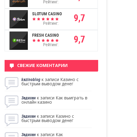
Рейтинг:
SLOTUM CASINO
9,7
Рейтинг:
FRESH CASINO
9,7
Рейтинг:
СВЕЖИЕ КОМЕНТАРИИ
к записи
Казино с
kazinoblog
быстрым выводом денег
к записи
Как выиграть в
Задихан
онлайн казино
к записи
Казино с
Задихан
быстрым выводом денег
к записи
Как
Задихан