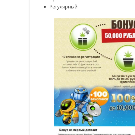
Регулярный