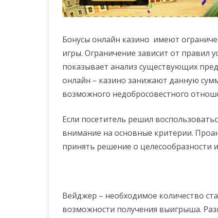
Бонусы онлайн казино имеют ограничен
игры. Ограничение зависит от правил 
показывает анализ существующих предл
онлайн – казино занижают данную сумм
возможного недобросовестного отноше
Если посетитель решил воспользоватьс
внимание на основные критерии. Проа
принять решение о целесообразности 
Вейджер – необходимое количество став
возможности получения выигрыша. Раз