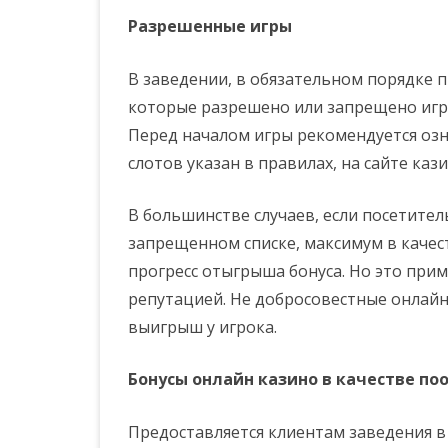
Разрешенные игры
В заведении, в обязательном порядке 
которые разрешено или запрещено игра
Перед началом игры рекомендуется озн
слотов указан в правилах, на сайте кази
В большинстве случаев, если посетител
запрещенном списке, максимум в качест
прогресс отыгрыша бонуса. Но это при
репутацией. Не добросовестные онлайн
выигрыш у игрока.
Бонусы онлайн казино в качестве по
Предоставляется клиентам заведения в