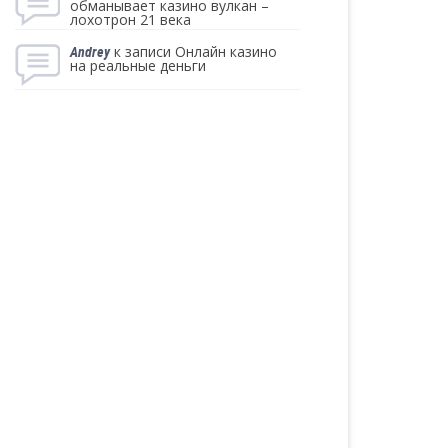
обманывает казино вулкан –
лохотрон 21 века
к записи
Онлайн казино
Andrey
на реальные деньги