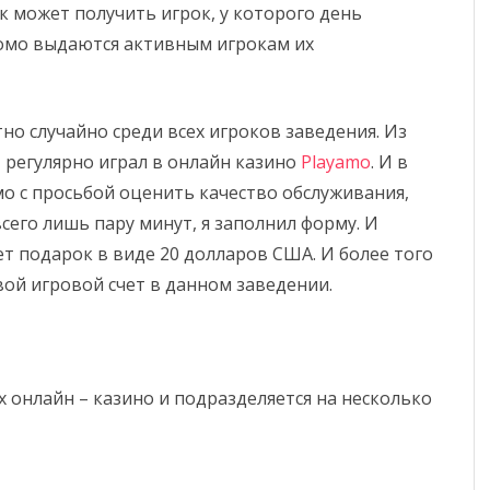
к может получить игрок, у которого день
ромо выдаются активным игрокам их
но случайно среди всех игроков заведения. Из
 регулярно играл в онлайн казино
Playamo
. И в
мо с просьбой оценить качество обслуживания,
сего лишь пару минут, я заполнил форму. И
чет подарок в виде 20 долларов США. И более того
вой игровой счет в данном заведении.
х онлайн – казино и подразделяется на несколько