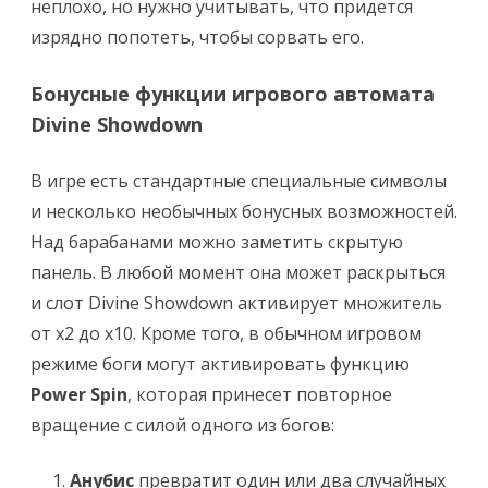
неплохо, но нужно учитывать, что придется
изрядно попотеть, чтобы сорвать его.
Бонусные функции игрового автомата
Divine Showdown
В игре есть стандартные специальные символы
и несколько необычных бонусных возможностей.
Над барабанами можно заметить скрытую
панель. В любой момент она может раскрыться
и слот Divine Showdown активирует множитель
от х2 до х10. Кроме того, в обычном игровом
режиме боги могут активировать функцию
Power Spin
, которая принесет повторное
вращение с силой одного из богов:
Анубис
превратит один или два случайных