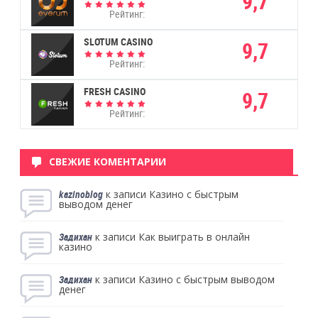
9,7
Рейтинг:
SLOTUM CASINO
9,7
Рейтинг:
FRESH CASINO
9,7
Рейтинг:
СВЕЖИЕ КОМЕНТАРИИ
к записи
Казино с быстрым
kazinoblog
выводом денег
к записи
Как выиграть в онлайн
Задихан
казино
к записи
Казино с быстрым выводом
Задихан
денег