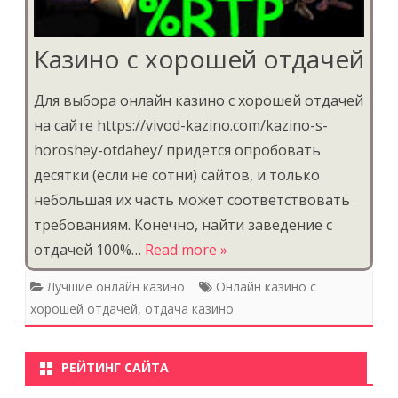
Казино с хорошей отдачей
Для выбора онлайн казино с хорошей отдачей
на сайте https://vivod-kazino.com/kazino-s-
horoshey-otdahey/ придется опробовать
десятки (если не сотни) сайтов, и только
небольшая их часть может соответствовать
требованиям. Конечно, найти заведение с
отдачей 100%…
Read more »
Лучшие онлайн казино
Онлайн казино с
хорошей отдачей
,
отдача казино
РЕЙТИНГ САЙТА