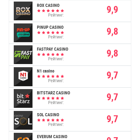
ROX CASINO
9,9
Рейтинг:
PINUP CASINO
9,8
Рейтинг:
FASTPAY CASINO
9,8
Рейтинг:
N1 casino
9,7
Рейтинг:
BITSTARZ CASINO
9,7
Рейтинг:
SOL CASINO
9,7
Рейтинг:
EVERUM CASINO