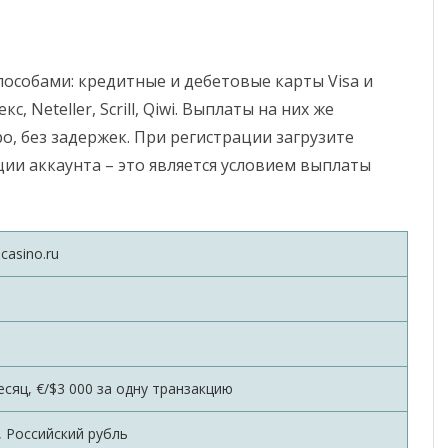
особами: кредитные и дебетовые карты Visa и
 Neteller, Scrill, Qiwi. Выплаты на них же
о, без задержек. При регистрации загрузите
и аккаунта – это является условием выплаты
casino.ru
есяц, €/$3 000 за одну транзакцию
, Российский рубль