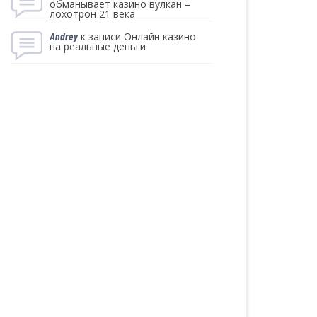
обманывает казино вулкан –
лохотрон 21 века
к записи
Онлайн казино
Andrey
на реальные деньги