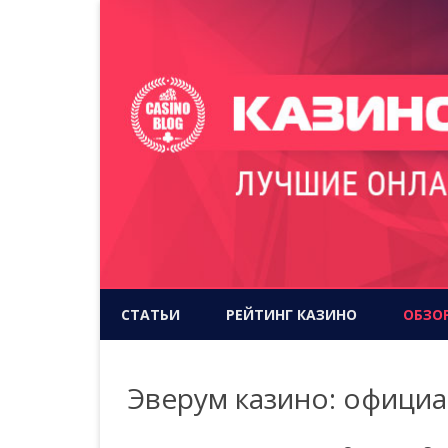
СТАТЬИ
РЕЙТИНГ КАЗИНО
ОБЗО
BET I
ENER
Эверум казино: официа
TTR 
EVER