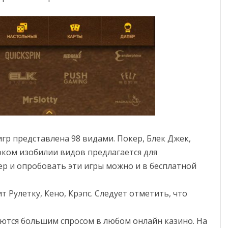
гр представлена 98 видами. Покер, Блек Джек,
ком изобилии видов предлагается для
ер и опробовать эти игры можно и в бесплатной
т Рулетку, Кено, Крэпс. Следует отметить, что
ются большим спросом в любом онлайн казино. На