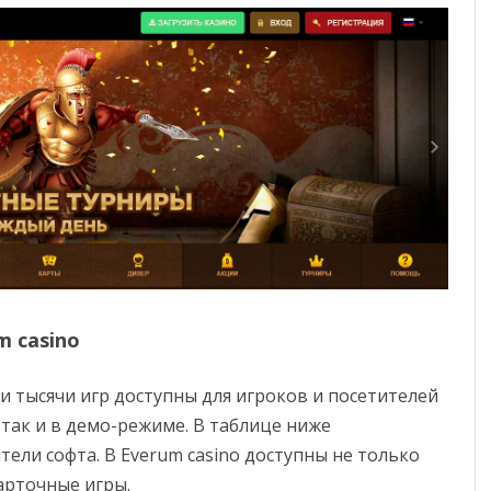
EVOLUTION
m casino
 и тысячи игр доступны для игроков и посетителей
 так и в демо-режиме. В таблице ниже
ели софта. В Everum casino доступны не только
арточные игры.