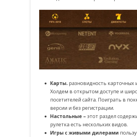
Карты.
разновидность карточных и
Холдем в открытом доступе и широ
посетителей сайта. Поиграть в пок
версии и без регистрации.
Настольные –
этот раздел содержи
рулетка есть нескольких видов.
Игры с живыми дилерами
пользу